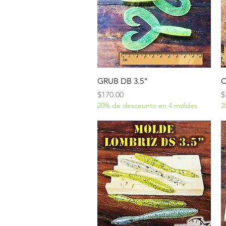
Vista rápida
GRUB DB 3.5"
C
Precio
P
$170.00
$
20% de desceunto en 4 moldes
2