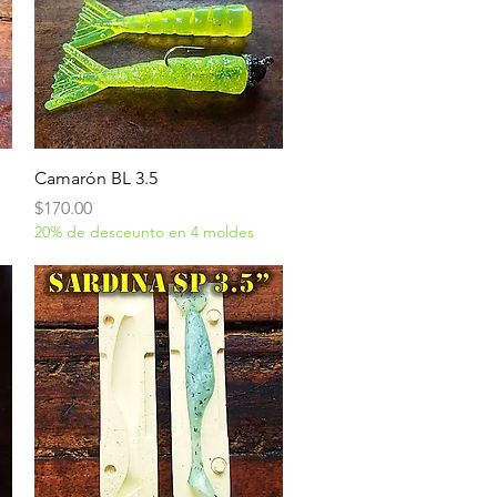
Vista rápida
Camarón BL 3.5
Precio
$170.00
20% de desceunto en 4 moldes