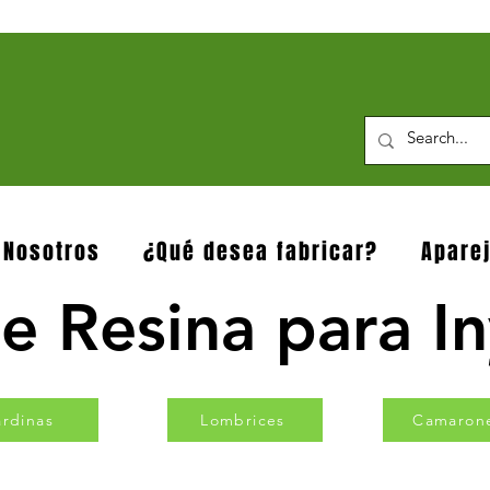
 Nosotros
¿Qué desea fabricar?
Apare
e Resina para I
ardinas
Lombrices
Camaron