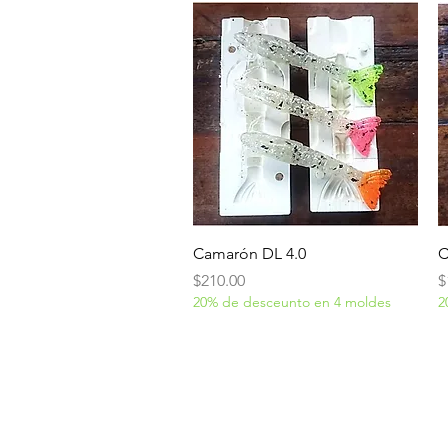
Vista rápida
Camarón DL 4.0
C
Precio
P
$210.00
$
20% de desceunto en 4 moldes
2