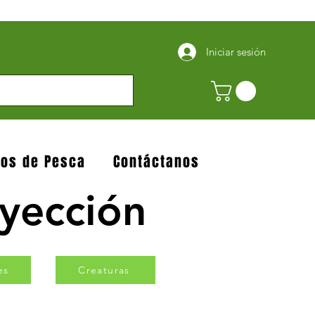
Iniciar sesión
jos de Pesca
Contáctanos
nyección
es
Creaturas