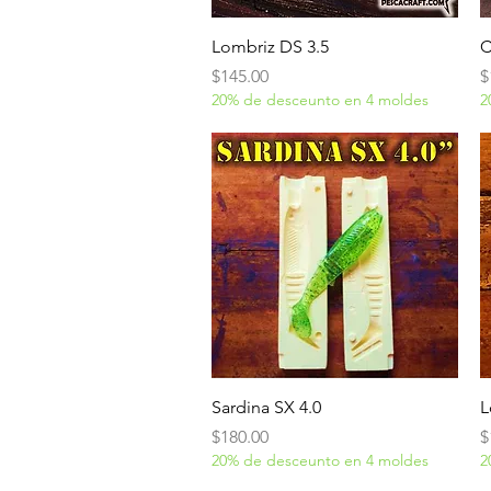
Vista rápida
Lombriz DS 3.5
C
Precio
P
$145.00
$
20% de desceunto en 4 moldes
2
Vista rápida
Sardina SX 4.0
L
Precio
P
$180.00
$
20% de desceunto en 4 moldes
2