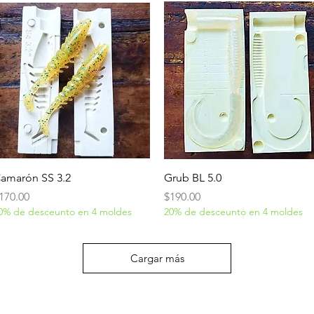
Vista rápida
Vista rápida
amarón SS 3.2
Grub BL 5.0
recio
Precio
170.00
$190.00
0% de desceunto en 4 moldes
20% de desceunto en 4 moldes
Cargar más