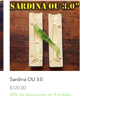
Vista rápida
Sardina OU 3.0
Precio
$120.00
20% de desceunto en 4 moldes