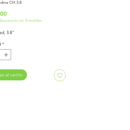
dina CH 3.8
Precio
.00
desceunto en 4 moldes
ad, 3.8"
d
*
r al carrito