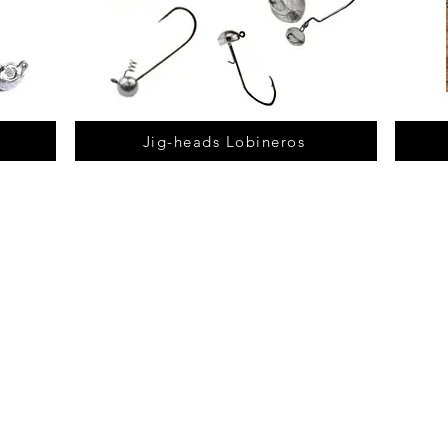
Jig-heads Lobineros