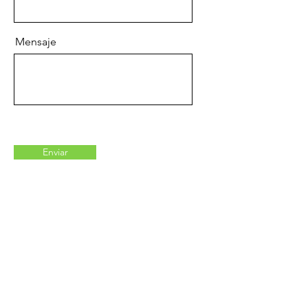
Mensaje
Enviar
¿Necesitas ayuda?