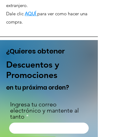
extranjero.
Dale clic
AQUÍ
para ver como hacer una
compra.
¿Quieres obtener
Descuentos y
Promociones
en tu próxima orden?
Ingresa tu correo
electrónico y mantente al
tanto