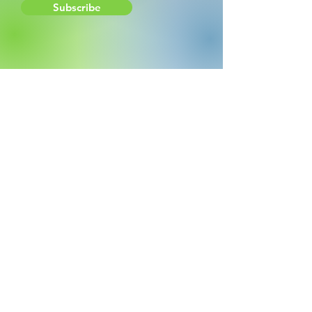
Subscribe
¿Necesitas ayuda?
Escríbenos para asesorarte en tu
compra
Contacto: +52 81 3071 1282
WhatsApp: +52 81 3071 1282
Soporte
Atención al Cliente
Redes sociales