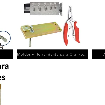
s
Moldes y Herramienta para Crankbaits