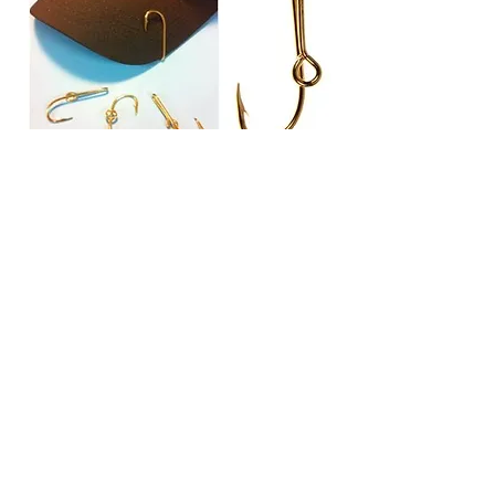
Eagle
Claw
Hat
Clip