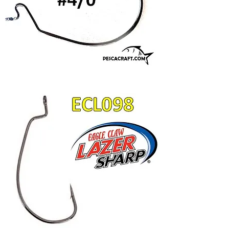
ECL7750BP
#4/0
-
-
100
pz