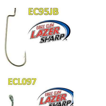
Anzuelo
Eagle
Claw
ECL098BP
Anzuelo
Eagle
Claw
95JB