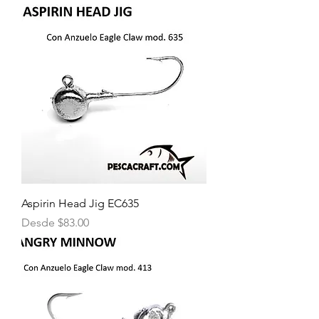
Aspirin Head Jig EC635
Precio de oferta
Desde
$83.00