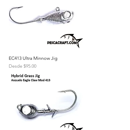
EC413 Ultra Minnow Jig
Precio de oferta
Desde
$95.00