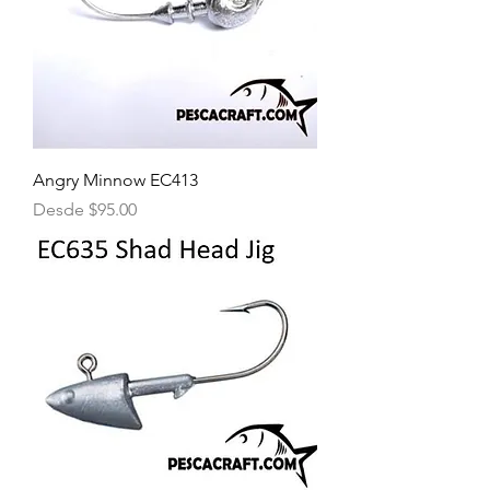
Angry Minnow EC413
Precio de oferta
Desde
$95.00