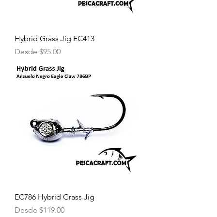
Hybrid Grass Jig EC413
Precio de oferta
Desde
$95.00
EC786 Hybrid Grass Jig
Precio de oferta
Desde
$119.00