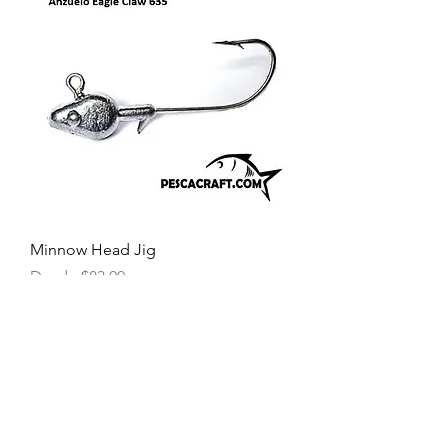
Minnow Head Jig
Precio de oferta
Desde
$83.00