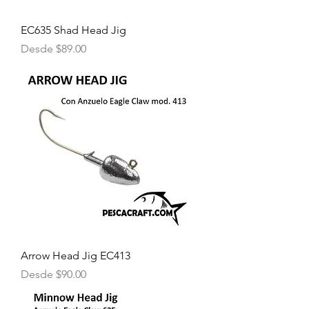
EC635 Shad Head Jig
Precio de oferta
Desde
$89.00
Arrow Head Jig EC413
Precio de oferta
Desde
$90.00