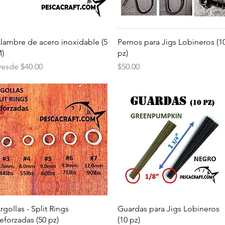
Vista rápida
Vista rápida
lambre de acero inoxidable (5
Pernos para Jigs Lobineros (1
)
pz)
recio de oferta
Precio
esde
$40.00
$50.00
Vista rápida
Vista rápida
rgollas - Split Rings
Guardas para Jigs Lobineros
eforzadas (50 pz)
(10 pz)