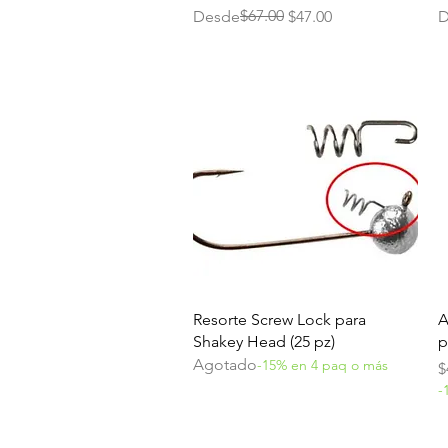
Precio
Precio de oferta
$67.00
P
Desde
$47.00
D
Vista rápida
Resorte Screw Lock para
A
Shakey Head (25 pz)
p
Agotado
-15% en 4 paq o más
P
$
-