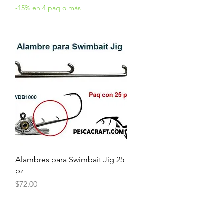
-15% en 4 paq o más
Vista rápida
)
Alambres para Swimbait Jig 25
pz
Precio
$72.00