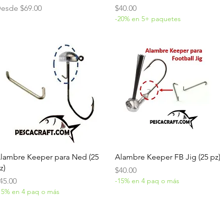
recio de oferta
Precio
esde
$69.00
$40.00
-20% en 5+ paquetes
Vista rápida
Vista rápida
lambre Keeper para Ned (25
Alambre Keeper FB Jig (25 pz
z)
Precio
$40.00
recio
45.00
-15% en 4 paq o más
15% en 4 paq o más