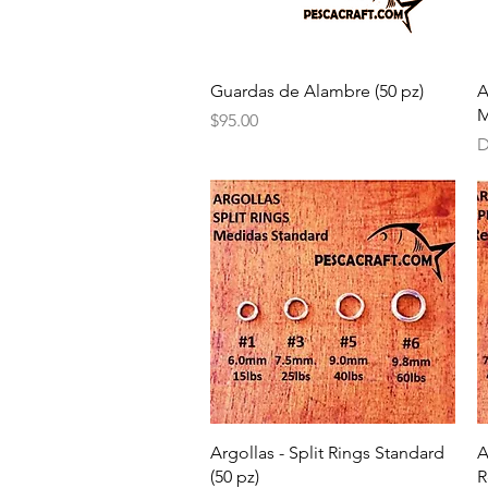
Vista rápida
Guardas de Alambre (50 pz)
A
M
Precio
$95.00
P
D
Vista rápida
Argollas - Split Rings Standard
A
(50 pz)
R