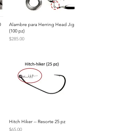
Vista rápida
0
Alambre para Herring Head Jig
(100 pz)
Precio
$285.00
Vista rápida
Hitch Hiker -- Resorte 25 pz
Precio
$65.00