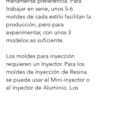
meramente preferencia. Para
trabajar en serie, unos 5-6
moldes de cada
estilo facilitan la
producción, pero para
experimentar, con unos 3
modelos es suficiente.
Los moldes para inyección
requieren un Inyector. Para los
moldes de Inyección de Resina
se puede usar el Mini-inyector o
el Inyector de Aluminio. Los
Moldes de Inyección de
Aluminio requieren el Inyector
de Aluminio.
Si es tu primera vez fabricando
señuelos d plástico, recomiendo