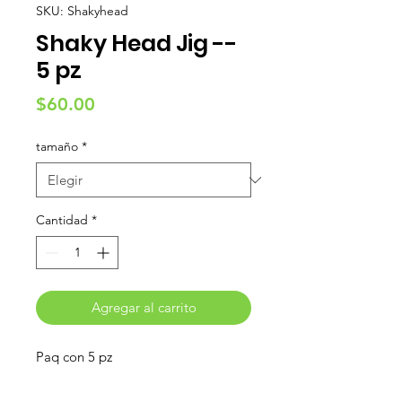
SKU: Shakyhead
Shaky Head Jig --
5 pz
Precio
$60.00
tamaño
*
Cantidad
*
Agregar al carrito
Paq con 5 pz