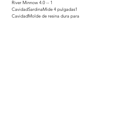
River Minnow 4.0 -- 1
CavidadSardinaMide 4 pulgadas1
CavidadMolde de resina dura para
vaciado (no inyección)No requiere
inyector. Se recomienda aplicar
desmoldante entre cada vaciada.
¿Necesitas ayuda?
Escríbenos para asesorarte en tu
compra
Contacto: +52 81 3071 1282
WhatsApp: +52 81 3071 1282
Soporte
Atención al Cliente
Redes sociales