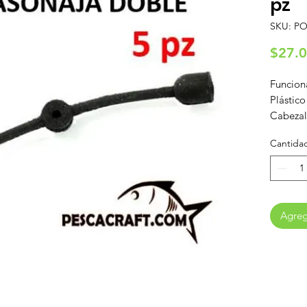
pz
SKU: P
$27.
Funcion
Plástico
Cabezal
OJO: No
Cantida
vídrio..
Agrega