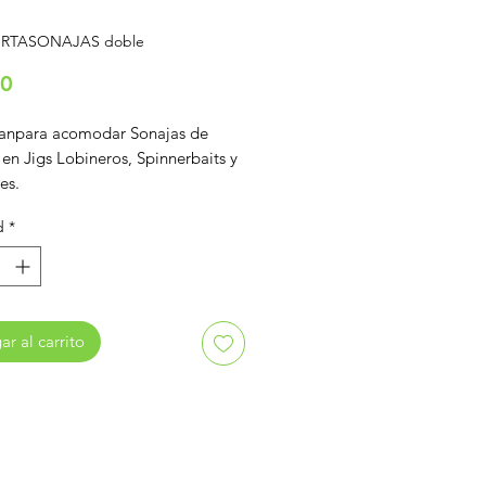
ORTASONAJAS doble
Precio
00
anpara acomodar Sonajas de
 en Jigs Lobineros, Spinnerbaits y
es.
 funcionan para las sonajas de
d
*
r al carrito