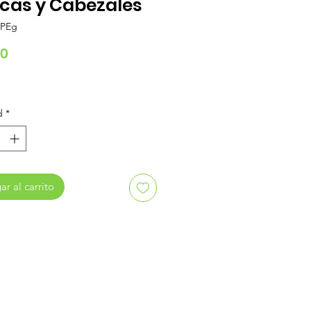
cas y Cabezales
nPEg
Precio
00
d
*
r al carrito