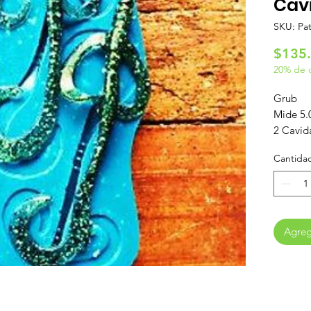
Cav
SKU: Pa
$135
20% de 
Grub
Mide 5.
2 Cavid
Molde d
Cantida
inyecció
No requ
aplicar
Agrega