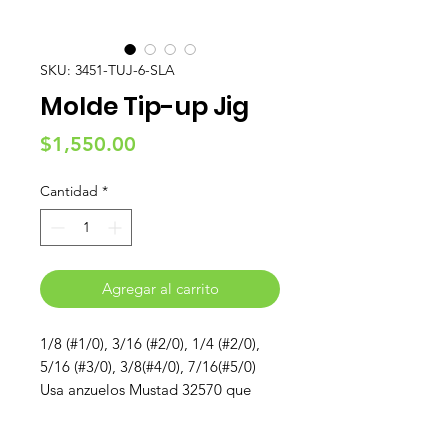
SKU: 3451-TUJ-6-SLA
Molde Tip-up Jig
Precio
$1,550.00
Cantidad
*
Agregar al carrito
1/8 (#1/0), 3/16 (#2/0), 1/4 (#2/0),
5/16 (#3/0), 3/8(#4/0), 7/16(#5/0)
Usa anzuelos Mustad 32570 que
puedes ver
AQUÍ
Usa Resorte Screw Lock que puedes