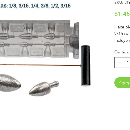
SKU: 319
$1,45
Hace pie
9/16 oz.
Incluye 
Cantida
Agrega