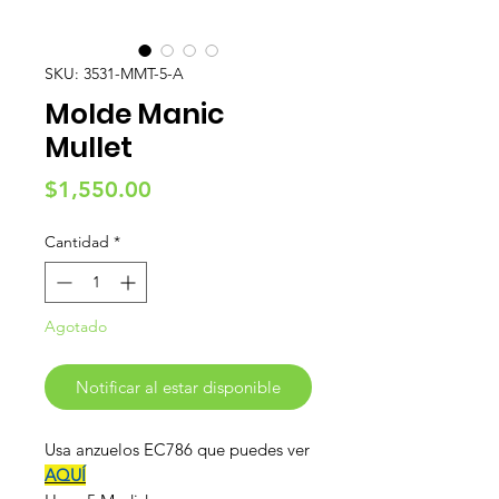
SKU: 3531-MMT-5-A
Molde Manic
Mullet
Precio
$1,550.00
Cantidad
*
Agotado
Notificar al estar disponible
Usa anzuelos EC786 que puedes ver
AQUÍ