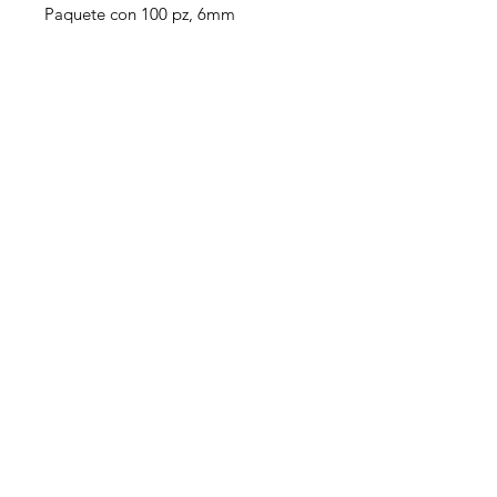
Paquete con 100 pz, 6mm
¿Necesitas ayuda?
Escríbenos para asesorarte en tu
compra
Contacto: +52 81 3071 1282
WhatsApp: +52 81 3071 1282
Soporte
Atención al Cliente
Redes sociales
Email