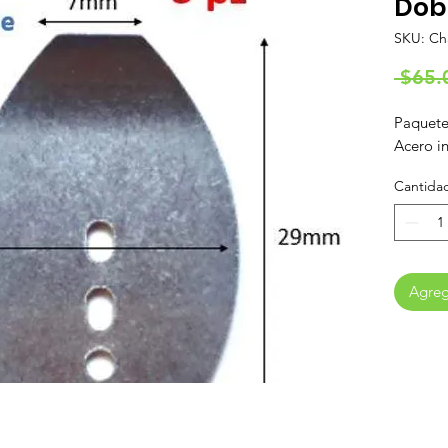
Dobl
SKU: Ch
 $65.
Paquete
Acero i
Cantida
Agrega