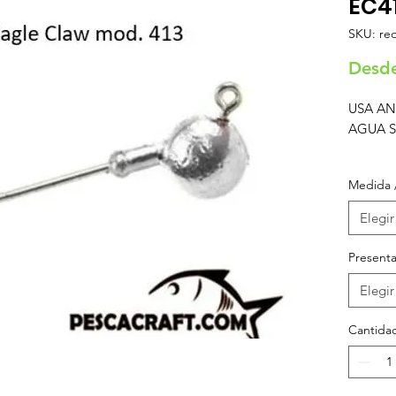
EC4
SKU: re
Desd
USA AN
AGUA 
Todos l
Medida 
sobre p
de traba
Elegir
dias des
Presenta
Elegir
Cantida