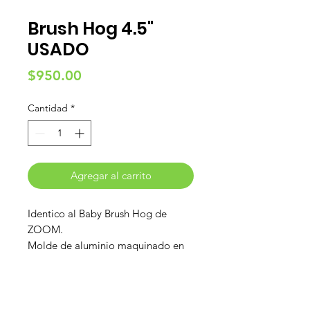
Brush Hog 4.5"
USADO
Precio
$950.00
Cantidad
*
Agregar al carrito
Identico al Baby Brush Hog de
ZOOM.
Molde de aluminio maquinado en
CNC.
Usado.
1 Cavidad
¿Necesitas ayuda?
NO SE ACEPTAN DEVOLUCIONES