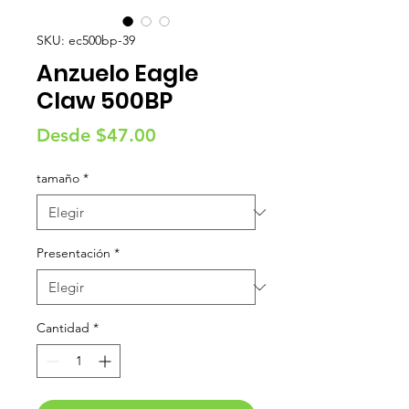
SKU: ec500bp-39
Anzuelo Eagle
Claw 500BP
Precio
Desde
$47.00
de
tamaño
*
oferta
Presentación
*
Cantidad
*