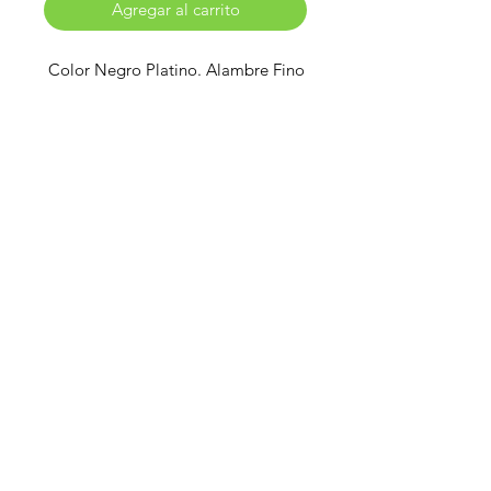
Agregar al carrito
Color Negro Platino. Alambre Fino
¿Necesitas ayuda?
Escríbenos para asesorarte en tu
compra
Contacto: +52 81 3071 1282
WhatsApp: +52 81 3071 1282
Soporte
Atención al Cliente