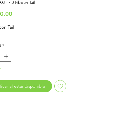
08 - 7.0 Ribbon Tail
Precio
0.00
bon Tail
d
*
o
ficar al estar disponible