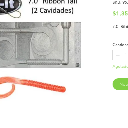
SKU: 960
$1,35
7.0 Rib
Cantida
Agotad
Noti