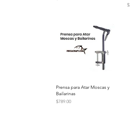
P
$
Vista rápida
Prensa para Atar Moscas y
Bailarinas
Precio
$789.00
¿Necesitas ayuda?