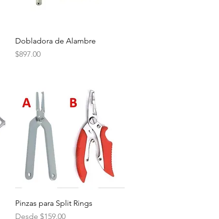
Vista rápida
Dobladora de Alambre
Precio
$897.00
Vista rápida
Pinzas para Split Rings
Precio de oferta
Desde
$159.00