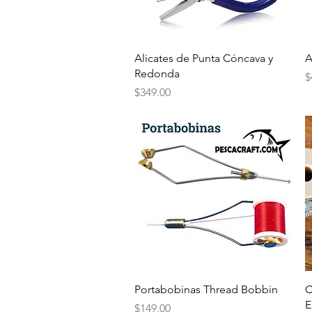
Vista rápida
Alicates de Punta Cóncava y
A
Redonda
P
$
Precio
$349.00
Vista rápida
Portabobinas Thread Bobbin
C
E
Precio
$149.00