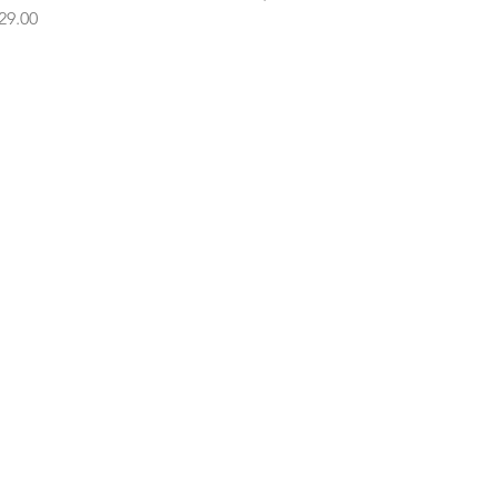
recio
29.00
Inicio
Categorias