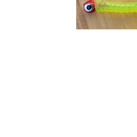
¿Necesitas ayuda?
Escríbenos para asesorarte en tu compra
Contacto: +52 81 3071 1282
WhatsApp: +52 81 3071 1282