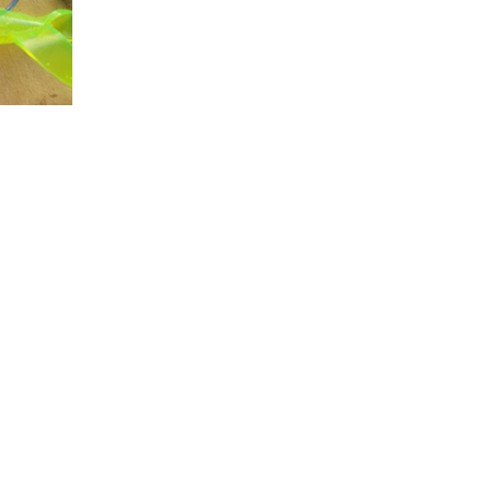
Inicio
Categorias
Email
stephen@pescacraft.com
Sobre Nosotros
¿Qué desea fabricar?
Aparejos de Pesca
Contáctanos