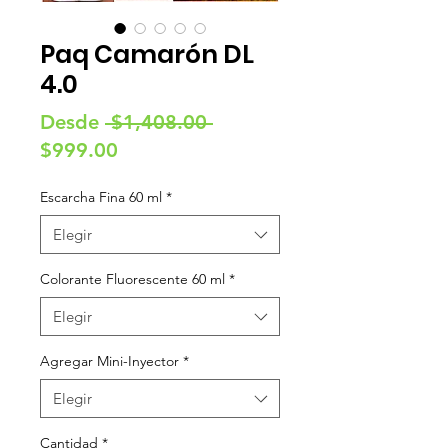
Paq Camarón DL
4.0
Precio
Desde
 $1,408.00 
Precio
$999.00
de
Escarcha Fina 60 ml
*
oferta
Elegir
Colorante Fluorescente 60 ml
*
Elegir
Agregar Mini-Inyector
*
Elegir
Cantidad
*